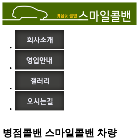
병점콜밴 스마일콜밴 차량