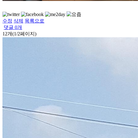
수정
삭제
목록으로
댓글
0
개
12개(1/2페이지)